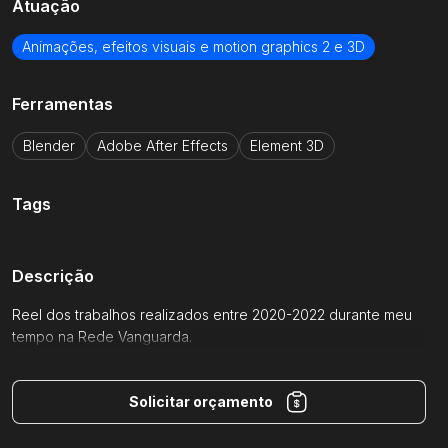
Atuação
Email
Animações, efeitos visuais e motion graphics 2 e 3D
Ferramentas
Receber
Blender
Adobe After Effects
Element 3D
Tags
Conta
Clientes
Entrar
Como funciona
Descrição
Reel dos trabalhos realizados entre 2020-2022 durante meu
Cadastrar
Criar pedido
tempo na Rede Vanguarda.
Solicitar orçamento
Parceiros
Ferramentas