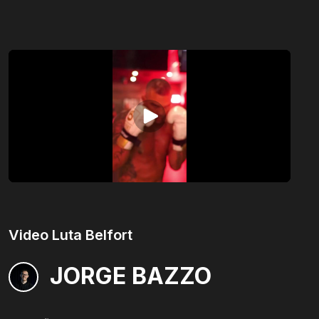
Receba conteúdos e
novidades.
Inscreva-se na nossa newsletter e fique por
Video Luta Belfort
dentro de conteúdossobre o audiovisual e
novidades da EasyMovie.
JORGE BAZZO
Tenho interesse como...