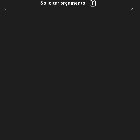
Solicitar orçamento
Seja um parceiro
Ferramenta de roteiro
e storyboard
Criar cadastro
Conteúdo
EasyMovie
Blog
Quem somos
Termos de Uso
Política de Privacidade
Contato