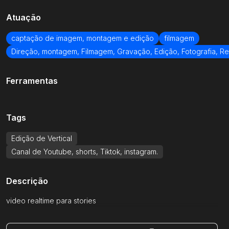
Atuação
Email
captação de imagem, montagem e edição
filmagem
Direção, montagem, Filmagem, Gravação, Edição, Fotografia, Re
Receber
Ferramentas
Conta
Clientes
Tags
Edição de Vertical
Entrar
Como funciona
Canal de Youtube, shorts, Tiktok, instagram.
Cadastrar
Criar pedido
Descrição
video realtime para stories
Parceiros
Ferramentas