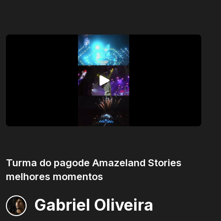
Receba conteúdos e
novidades.
Inscreva-se na nossa newsletter e fique por
Turma do pagode Amazeland Stories
dentro de conteúdossobre o audiovisual e
novidades da EasyMovie.
melhores momentos
Gabriel Oliveira
Tenho interesse como...