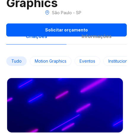
Graphics
São Paulo - SP
Solicitar orçamento
Criações
Informações
Tudo
Motion Graphics
Eventos
Institucional