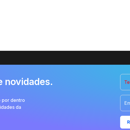
e novidades.
Te
e por dentro
Em
vidades da
R