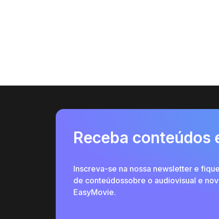
Receba conteúdos 
Inscreva-se na nossa newsletter e fiqu
de conteúdossobre o audiovisual e no
EasyMovie.