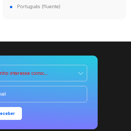
Português (fluente)
nho interesse como...
ail
eceber