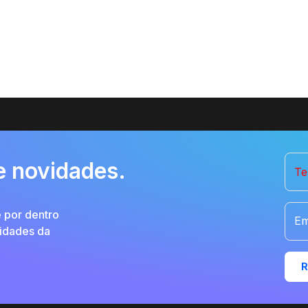
e novidades.
Te
e por dentro
Em
vidades da
R