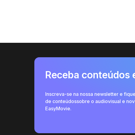
Receba conteúdos 
Inscreva-se na nossa newsletter e fiqu
de conteúdossobre o audiovisual e no
EasyMovie.